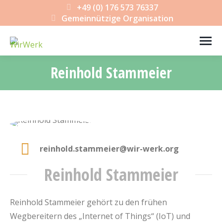
+49 (0) 176 573 76337
Gemeinnützige Organisation
Reinhold Stammeier
Sie befinden sich hier:
reinhold.stammeier@wir-werk.org
Reinhold Stammeier
Reinhold Stammeier gehört zu den frühen
Wegbereitern des „Internet of Things“ (IoT) und