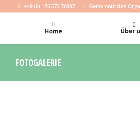
+49 (0) 176 573 76337
Gemeinnützige Orga
Über 
Home
FOTOGALERIE